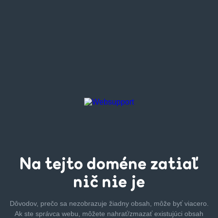
Na tejto
doméne zatiaľ
nič nie je
Dôvodov, prečo sa nezobrazuje žiadny obsah, môže byť
viacero.
Ak ste správca webu, môžete nahrať/zmazať
existujúci obsah