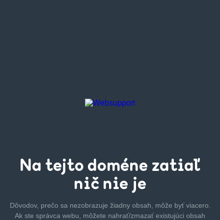
Na tejto
doméne zatiaľ
nič nie je
Dôvodov, prečo sa nezobrazuje žiadny obsah, môže byť
viacero.
Ak ste správca webu, môžete nahrať/zmazať
existujúci obsah