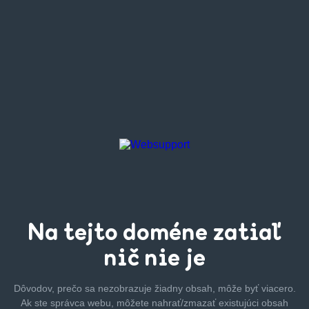
Na tejto
doméne zatiaľ
nič nie je
Dôvodov, prečo sa nezobrazuje žiadny obsah, môže byť
viacero.
Ak ste správca webu, môžete nahrať/zmazať
existujúci obsah